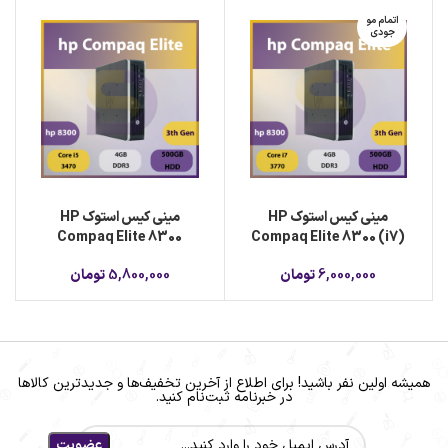
اتمام مو
جودی
مینی کیس استوک HP
مینی کیس استوک HP
Compaq Elite 8300
Compaq Elite 8300 (i7)
6,000,000
تومان
5,800,000
تومان
همیشه اولین نفر باشید! برای اطلاع از آخرین تخفیف‌ها و جدیدترین کالاها
در خبرنامه ثبت‌نام کنید.