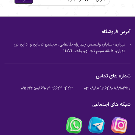
آدرس فروشگاه
تهران، خیابان ولیعصر، چهارراه طالقانی، مجتمع تجاری و اداری نور
تهران، طبقه سوم تجاری، واحد 11071
شماره های تماس
021-88893648-88906910 09126250869-09366492443
شبکه های اجتماعی