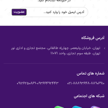
در خبرنامه ثبت‌نام کنید.
آدرس فروشگاه
تهران، خیابان ولیعصر، چهارراه طالقانی، مجتمع تجاری و اداری نور
تهران، طبقه سوم تجاری، واحد 11071
شماره های تماس
021-88893648-88906910 09126250869-09366492443
شبکه های اجتماعی