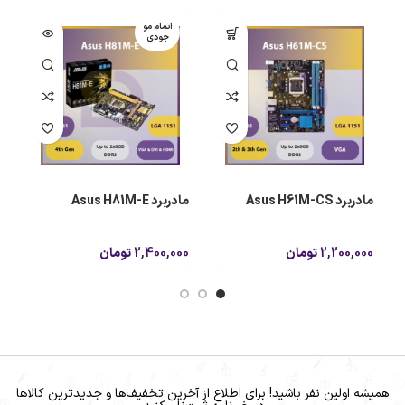
اتمام مو
جودی
مادربرد Asus H61M-CS
مادربرد Asus H81M-E
o
2,200,000
تومان
2,400,000
تومان
0
همیشه اولین نفر باشید! برای اطلاع از آخرین تخفیف‌ها و جدیدترین کالاها