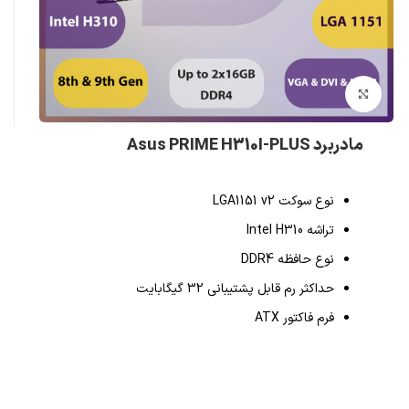
بزرگنمایی تصویر
مادربرد Asus PRIME H310I-PLUS
نوع سوکت
LGA1151 v2
تراشه
Intel H310
نوع حافظه
DDR4
حداکثر رم قابل پشتیبانی
32 گیگابایت
فرم فاکتور
ATX