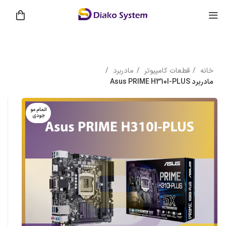
خانه
قطعات کامپیوتر
مادربرد
مادربرد Asus PRIME H310I-PLUS
اتمام مو
جودی